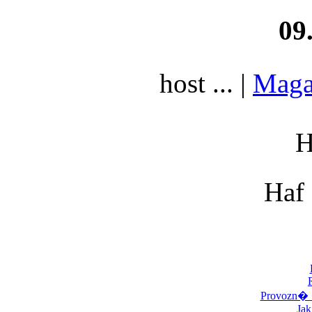
09
host ... |
Mag
Haf
Provozn
Jak