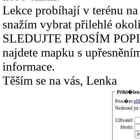
Lekce probíhají v terénu na
snažím vybrat přilehlé okol
SLEDUJTE PROSÍM POPI
najdete mapku s upřesněním 
informace.
Těším se na vás, Lenka
Přihl�še
Pros�m
při
Nedostal jsi
Uživatel:
Heslo: