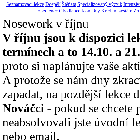
Seznamovací lekce
Dospělí
Štěňata
Specializovaný výcvik
Intenziv
obedience
Obedience
Kontakty
Kreditní systém
Zru
Nosework v říjnu
V říjnu jsou k dispozici 
termínech a to 14.10. a 21
proto si naplánujte vaše akti
A protože se nám dny zkracu
zapadat, na pozdější lekce 
Nováčci
- pokud se chcete 
neabsolvovali jste úvodní l
nebo email.