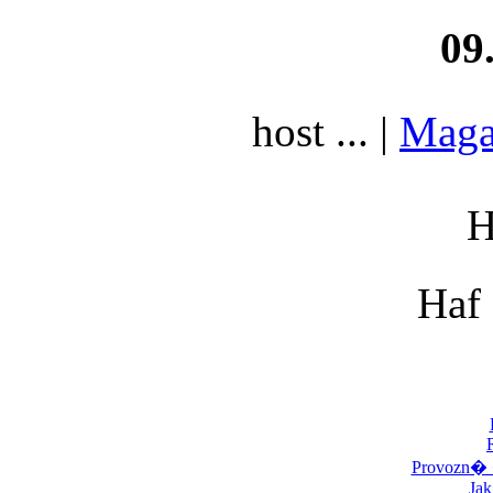
09
host ... |
Mag
Haf
Provozn
Jak