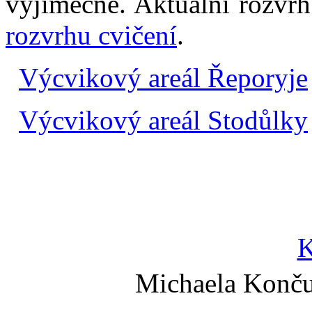
výjimečně. Aktuální rozvrh
rozvrhu cvičení
.
Výcvikový areál Řeporyje
Výcvikový areál Stodůlky
K
Michaela Konč