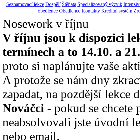
Seznamovací lekce
Dospělí
Štěňata
Specializovaný výcvik
Intenziv
obedience
Obedience
Kontakty
Kreditní systém
Zru
Nosework v říjnu
V říjnu jsou k dispozici 
termínech a to 14.10. a 21
proto si naplánujte vaše akti
A protože se nám dny zkracu
zapadat, na pozdější lekce 
Nováčci
- pokud se chcete 
neabsolvovali jste úvodní l
nebo email.